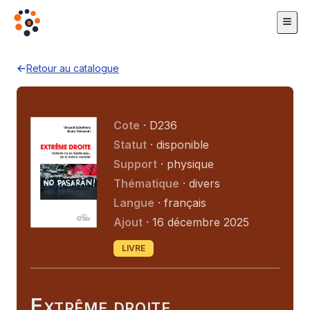
Retour au catalogue
Cote
· D236
Statut
· disponible
Support
· physique
Thématique
· divers
Langue
· français
Ajout
· 16 décembre 2025
LIVRE
Extrême droite