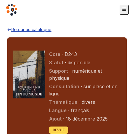
Retour au catalogue
Cote
· D243
Statut
· disponible
Support
· numérique et
physique
Consultation
· sur place et en
ligne
Thématique
· divers
Langue
· français
Ajout
· 18 décembre 2025
REVUE