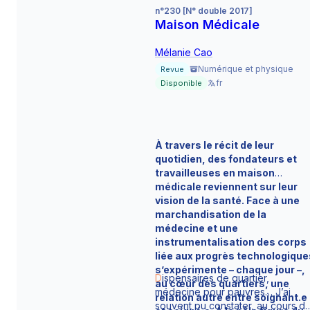
plus touchés par cette mesure.
l’hôpital.
n°230 [N° double 2017]
Maison Médicale
Mélanie Cao
Numérique et physique
Revue
fr
Disponible
À travers le récit de leur
quotidien, des fondateurs et
travailleuses en maison
médicale reviennent sur leur
vision de la santé. Face à une
marchandisation de la
médecine et une
instrumentalisation des corps
liée aux progrès technologique
s’expérimente – chaque jour –,
D
ispensaires de quartier,
au cœur des quartiers, une
médecine pour pauvres… J’ai
relation autre entre soignant.e
souvent pu constater, au cours d