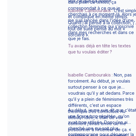
voir ce que ça donne.
dans plein de textes, ça
correspondait à ce que je
Isabelle Cambourakis :
C’est simpl
cherchais à ce moment-là. Alors j
et compliqué en même temps.
me suis lancée dans l’idée d’une
Quand j’ai pensé à la collection, j’
collection féministe qui s’inscrive
tout de suite pensé au mot «
dans mes recherches et dans ce
sorcière ».
que je fais.
Tu avais déjà en tête les textes
que tu voulais éditer ?
Isabelle Cambourakis :
Non, pas
forcément. Au début, je voulais
surtout penser à ce que je
voudrais qu’il y ait dedans. Parce
qu’il y a plein de féminismes très
différents, c’est un espace
Au début, je me suis dit que c’étai
théorique très conflictuel. Au
une figure trop répétée, qu’on
début, l’idée, c’était de voir
avait trop utilisée. Donc j’en ai
comment j’avais envie de me
cherché une qui soit plus
positionner à l’intérieur de ça. «
contemporaine pour dépasser la
Sorcière », moi, ça me parlait