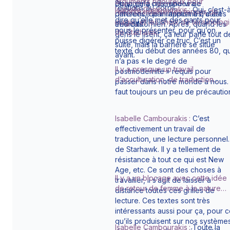
arguments rigoureux pour
Donc cela crée une vraie
étranger à nos modes de
relations au corps.
Isabelle Cambourakis :
Oui, c’est-
recontextualiser les termes de
différence par rapport à d’autres
pensées, de militantismes, c’est
dire qu’elle met des gants pour
magie, et les choix de terminolog
endroits.
très californien. Après, quand les
nous le présenter, pour qu’on
de Starhawk.
gens le lisent, ça leur parle tout d
puisse digérer ce truc. C’est un
suite, mais la barrière se situe
texte du début des années 80, qu
avant.
n’a pas « le degré de
Il y a presque un travail
postmodernité » requis pour
d’acculturation, de traduction…
passer dans notre monde à nous. 
faut toujours un peu de précautio
Isabelle Cambourakis :
C’est
effectivement un travail de
traduction, une lecture personnel
de Starhawk. Il y a tellement de
résistance à tout ce qui est New
Age, etc. Ce sont des choses à
Il y a un blocage avec cette idée
travailler, il s’agit de laisser à
de retour de femme à la nature…
distance toutes ces grilles de
lecture. Ces textes sont très
intéressants aussi pour ça, pour 
qu’ils produisent sur nos système
Isabelle Cambourakis :
Toute la