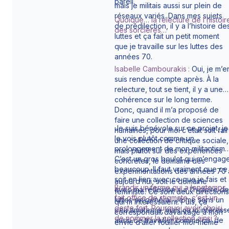
pareil.
mais je militais aussi sur plein de
réseaux variés. Dans mes sujets
Quoique… la relecture de l’histoir
de prédilection, il y a l’histoire de
des sorcières…
luttes et ça fait un petit moment
que je travaille sur les luttes des
années 70.
Isabelle Cambourakis :
Oui, je m’e
suis rendue compte après. À la
relecture, tout se tient, il y a une
cohérence sur le long terme.
Donc, quand il m’a proposé de
faire une collection de sciences
Je suis bénévole sur ce projet, je
humaines, pour moi c’était soit fai
le vois plutôt comme un
une collection de critique sociale,
prolongement de mon militantisme
mais plutôt sur des expériences
C’est un gros boulot qui m’engag
concrètes, le domaine des
beaucoup. Il faut vraiment que ce
expérimentations des années 70 
soit en lien avec ce que je fais et
aujourd’hui, soit le domaine
Brandir un terme qui a longtemps
avec ma réflexion sur l’histoire d
féministe. Ce sont deux directions
fait office de stigmate, c’est un
luttes en général. Je me sens un
qui m’intéressaient. Puis, ça
geste fort. Pourquoi avoir choisi
peu amateure, mais ça m’intéress
correspondait davantage à mon
de nommer la collection ainsi ?
aussi de travailler comme ça, de
envie d’aller fouiller moi-même