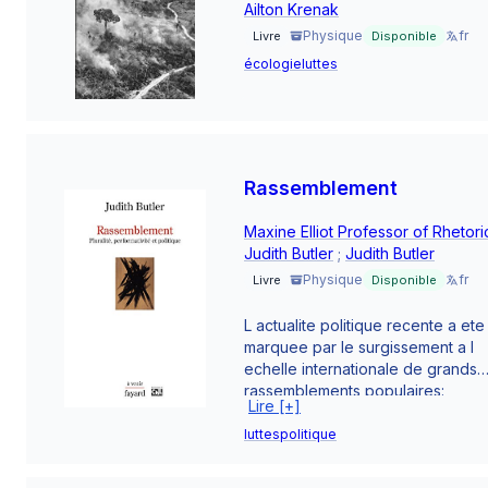
Ailton Krenak
Physique
fr
Livre
Disponible
écologie
luttes
Rassemblement
Maxine Elliot Professor of Rhetori
Judith Butler
;
Judith Butler
Physique
fr
Livre
Disponible
L actualite politique recente a ete
marquee par le surgissement a l
echelle internationale de grands
rassemblements populaires:
Lire [+]
Occupy, les Indignes, les
printemps arabes... C est l
luttes
politique
occasion pour Judith Butler de s
interroger sur les dynamiques de