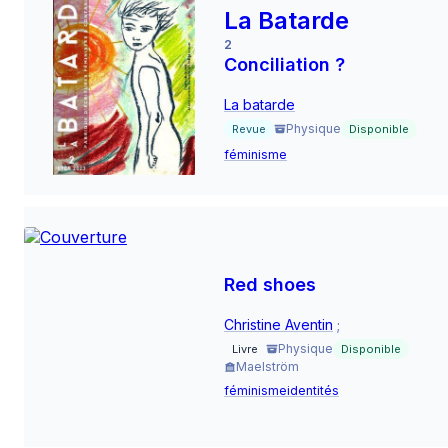
La Batarde
2
Conciliation ?
La batarde
Physique
Revue
Disponible
féminisme
Red shoes
Christine Aventin
;
Physique
Livre
Disponible
Maelström
féminisme
identités