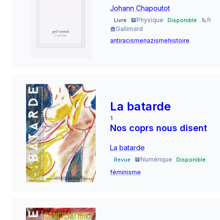
Johann Chapoutot
Physique
fr
Livre
Disponible
Gallimard
antiracisme
nazisme
histoire
La batarde
1
Nos coprs nous disent
La batarde
Numérique
Revue
Disponible
féminisme